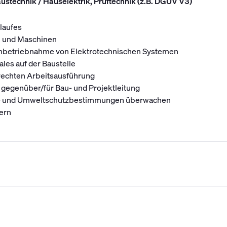
stechnik / Hauselektrik, Prüftechnik (z.B. DGUV V3)
laufes
n und Maschinen
d Inbetriebnahme von Elektrotechnischen Systemen
les auf der Baustelle
erechten Arbeitsausführung
 gegenüber/für Bau- und Projektleitung
ts- und Umweltschutzbestimmungen überwachen
ern