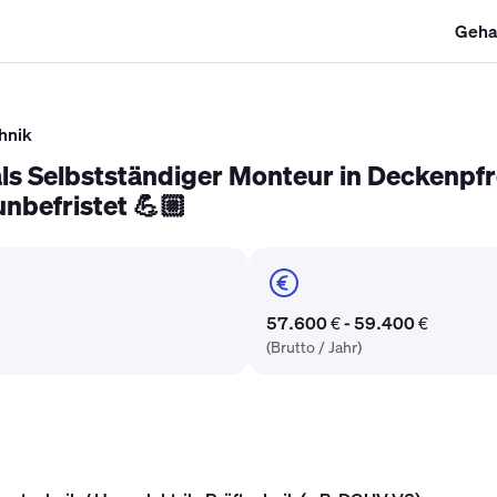
Geha
SHK Gehalt
Kältetechniker Gehalt
Mechatroniker Gehalt
Industri
hnik
 als Selbstständiger Monteur in Deckenpf
nbefristet 💪🏼
57.600 € - 59.400 €
(Brutto / Jahr)