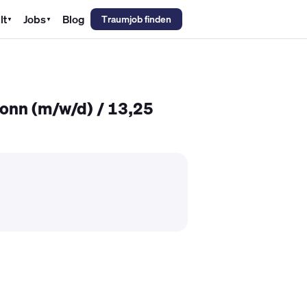
lt
Jobs
Blog
Traumjob finden
▼
▼
emechaniker Gehalt
Metallbauer Gehalt
Kfz-Mechatroniker Gehal
ronn (m/w/d) / 13,25