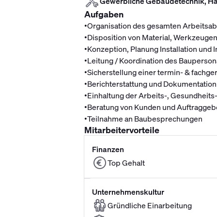
Gewerbliche Gebäudetechnik, Hau
Aufgaben
•
Organisation des gesamten Arbeitsab
•
Disposition von Material, Werkzeuge
•
Konzeption, Planung Installation un
•
Leitung / Koordination des Baupersona
•
Sicherstellung einer termin- & fachg
•
Berichterstattung und Dokumentation
•
Einhaltung der Arbeits-, Gesundhei
•
Beratung von Kunden und Auftraggeb
•
Teilnahme an Baubesprechungen
Mitarbeitervorteile
Finanzen
Top Gehalt
Unternehmenskultur
Gründliche Einarbeitung