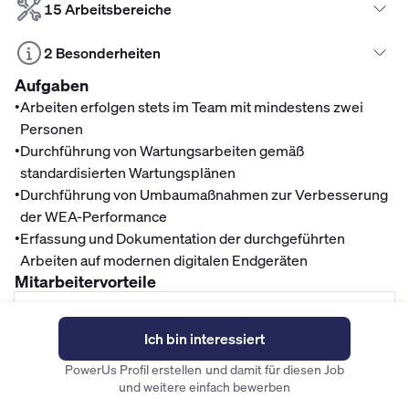
15 Arbeitsbereiche
2 Besonderheiten
Aufgaben
•
Arbeiten erfolgen stets im Team mit mindestens zwei
Personen
•
Durchführung von Wartungsarbeiten gemäß
standardisierten Wartungsplänen
•
Durchführung von Umbaumaßnahmen zur Verbesserung
der WEA-Performance
•
Erfassung und Dokumentation der durchgeführten
Arbeiten auf modernen digitalen Endgeräten
Mitarbeitervorteile
Finanzen
Ich bin interessiert
Top Gehalt
PowerUs Profil erstellen und damit für diesen Job
Fahrradleasing
und weitere einfach bewerben
Betriebliche Altersvorsorge