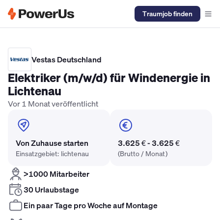
Traumjob finden
Elektriker Gehalt
Anlagenmechaniker SHK Gehalt
Kältetechnike
Vestas Deutschland
Elektriker (m/w/d) für Windenergie in
Lichtenau
Vor 1 Monat veröffentlicht
Von Zuhause starten
3.625 € - 3.625 €
Einsatzgebiet: lichtenau
(Brutto / Monat)
>1000 Mitarbeiter
30 Urlaubstage
Ein paar Tage pro Woche auf Montage