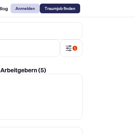
Blog
Anmelden
Traumjob finden
emechaniker Gehalt
Metallbauer Gehalt
Kfz-Mechatroniker Gehal
1
 Arbeitgebern (5)