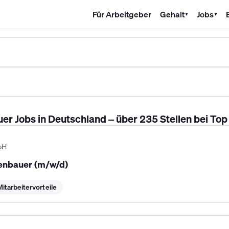
Für Arbeitgeber
Gehalt
Jobs
▼
▼
SHK Gehalt
Kältetechniker Gehalt
Mechatroniker Gehalt
Industri
r Jobs in Deutschland – über 235 Stellen bei Top
bH
kenbauer (m/w/d)
Mitarbeitervorteile