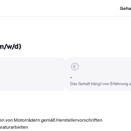
Geha
SHK Gehalt
Kältetechniker Gehalt
Mechatroniker Gehalt
Industri
m/w/d)
-
Das Gehalt hängt von Erfahrung u
en von Motorrädern gemäß Herstellervorschriften
raturarbeiten