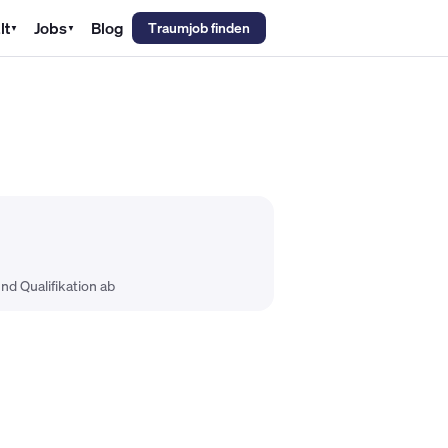
lt
Jobs
Blog
Traumjob finden
▼
▼
emechaniker Gehalt
Metallbauer Gehalt
Kfz-Mechatroniker Gehal
nd Qualifikation ab