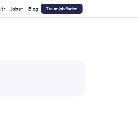
lt
Jobs
Blog
Traumjob finden
▼
▼
emechaniker Gehalt
Metallbauer Gehalt
Kfz-Mechatroniker Gehal