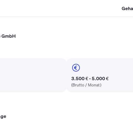
Geha
SHK Gehalt
Kältetechniker Gehalt
Mechatroniker Gehalt
Industri
te GmbH
3.500 € - 5.000 €
(Brutto / Monat)
age