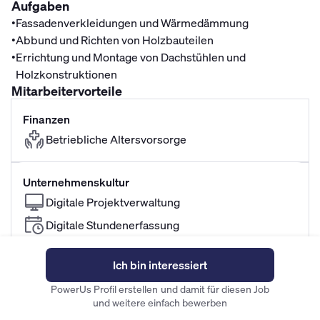
Aufgaben
•
Fassadenverkleidungen und Wärmedämmung
•
Abbund und Richten von Holzbauteilen
•
Errichtung und Montage von Dachstühlen und
Holzkonstruktionen
Mitarbeitervorteile
Finanzen
Betriebliche Altersvorsorge
Unternehmenskultur
Digitale Projektverwaltung
Digitale Stundenerfassung
Berufseinsteiger willkommen
Ich bin interessiert
Familiäre Atmosphäre im Team
PowerUs Profil erstellen und damit für diesen Job
Gute Aufstiegsmöglichkeiten
und weitere einfach bewerben
Sehr sicherer Job