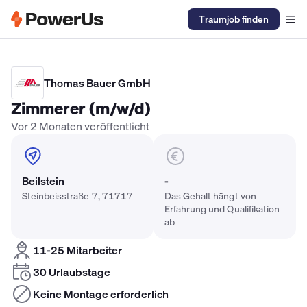
Traumjob finden
Elektriker Gehalt
Anlagenmechaniker SHK Gehalt
Kältetechnike
Thomas Bauer GmbH
Zimmerer (m/w/d)
Vor 2 Monaten veröffentlicht
Beilstein
-
Steinbeisstraße 7, 71717
Das Gehalt hängt von
Erfahrung und Qualifikation
ab
11-25 Mitarbeiter
30 Urlaubstage
Keine Montage erforderlich