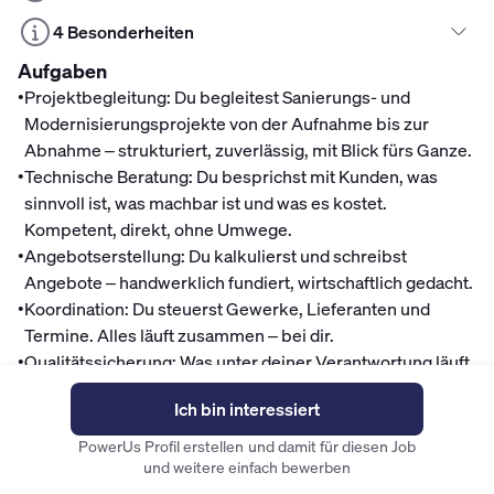
4 Besonderheiten
Aufgaben
•
Projektbegleitung: Du begleitest Sanierungs- und
Modernisierungsprojekte von der Aufnahme bis zur
Abnahme – strukturiert, zuverlässig, mit Blick fürs Ganze.
•
Technische Beratung: Du besprichst mit Kunden, was
sinnvoll ist, was machbar ist und was es kostet.
Kompetent, direkt, ohne Umwege.
•
Angebotserstellung: Du kalkulierst und schreibst
Angebote – handwerklich fundiert, wirtschaftlich gedacht.
•
Koordination: Du steuerst Gewerke, Lieferanten und
Termine. Alles läuft zusammen – bei dir.
•
Qualitätssicherung: Was unter deiner Verantwortung läuft,
sitzt. Du prüfst, dokumentierst und gibst nichts frei, was
Ich bin interessiert
nicht stimmt.
•
Mitgestalten: Wir bauen etwas auf. Wer Ideen hat wie es
PowerUs Profil erstellen und damit für diesen Job
besser geht, sagt es – und bekommt den Raum es
und weitere einfach bewerben