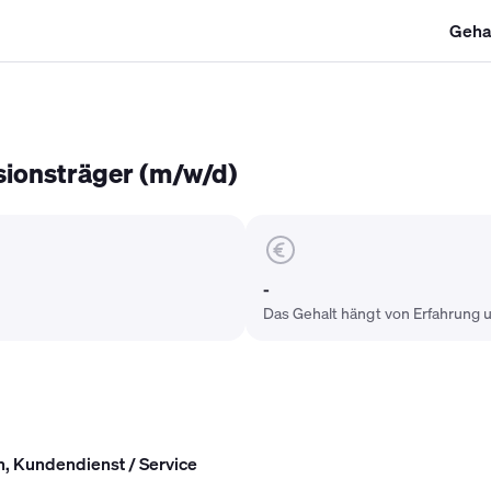
Geha
SHK Gehalt
Kältetechniker Gehalt
Mechatroniker Gehalt
Industri
sionsträger (m/w/d)
-
Das Gehalt hängt von Erfahrung u
, Kundendienst / Service