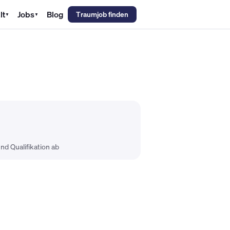
lt
Jobs
Blog
Traumjob finden
▼
▼
emechaniker Gehalt
Metallbauer Gehalt
Kfz-Mechatroniker Gehal
nd Qualifikation ab