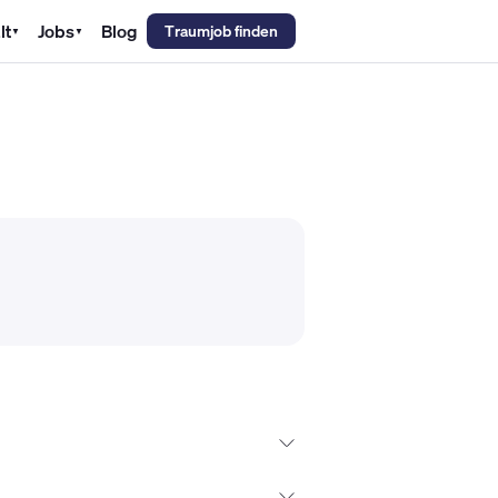
lt
Jobs
Blog
Traumjob finden
▼
▼
emechaniker Gehalt
Metallbauer Gehalt
Kfz-Mechatroniker Gehal