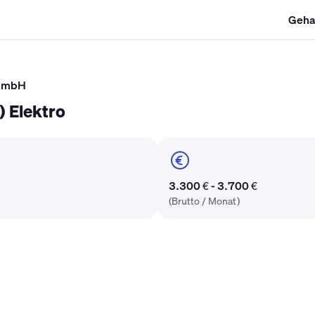
Geha
SHK Gehalt
Kältetechniker Gehalt
Mechatroniker Gehalt
Industri
 GmbH
) Elektro
3.300 € - 3.700 €
(Brutto / Monat)