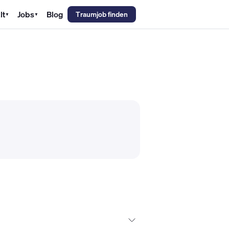
lt
Jobs
Blog
Traumjob finden
▼
▼
emechaniker Gehalt
Metallbauer Gehalt
Kfz-Mechatroniker Gehal