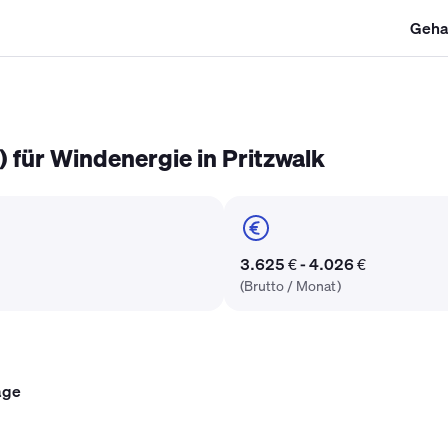
Geha
SHK Gehalt
Kältetechniker Gehalt
Mechatroniker Gehalt
Industri
 für Windenergie in Pritzwalk
3.625 € - 4.026 €
(Brutto / Monat)
age