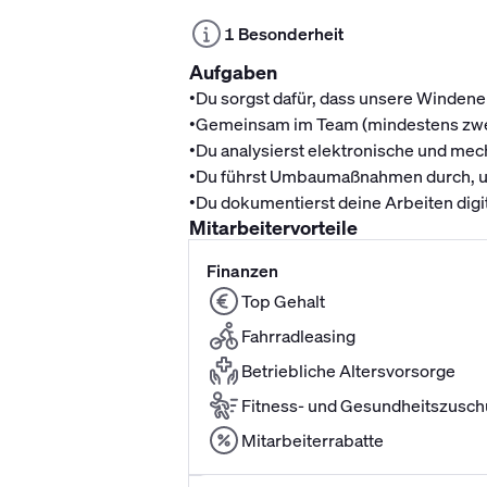
1 Besonderheit
Aufgaben
•
Du sorgst dafür, dass unsere Windener
•
Gemeinsam im Team (mindestens zwei
•
Du analysierst elektronische und mec
•
Du führst Umbaumaßnahmen durch, um
•
Du dokumentierst deine Arbeiten digita
Mitarbeitervorteile
Finanzen
Top Gehalt
Fahrradleasing
Betriebliche Altersvorsorge
Fitness- und Gesundheitszusch
Mitarbeiterrabatte