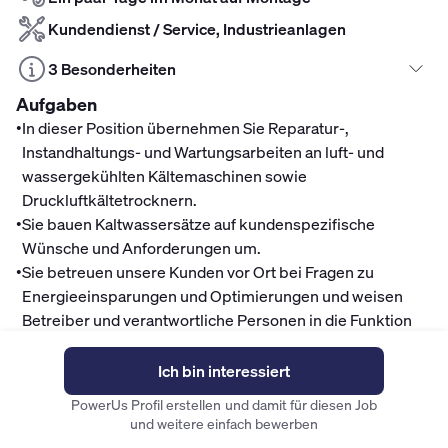
Kundendienst / Service, Industrieanlagen
3 Besonderheiten
Aufgaben
•
In dieser Position übernehmen Sie Reparatur-,
Instandhaltungs- und Wartungsarbeiten an luft- und
wassergekühlten Kältemaschinen sowie
Druckluftkältetrocknern.
•
Sie bauen Kaltwassersätze auf kundenspezifische
Wünsche und Anforderungen um.
•
Sie betreuen unsere Kunden vor Ort bei Fragen zu
Energieeinsparungen und Optimierungen und weisen
Betreiber und verantwortliche Personen in die Funktion
und Bedienung der Anlage ein.
•
Die Inbetriebnahme von Kaltwassersätzen,
Ich bin interessiert
Kältetrocknern und von unserer Engineering Abteilung
PowerUs Profil erstellen und damit für diesen Job
entwickelten Industriekühlsystemen gehört genauso zu
und weitere einfach bewerben
Ihren Aufgaben, wie die Unterstützung der