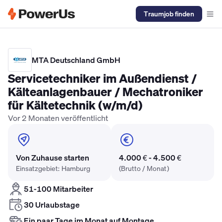
Traumjob finden
Elektriker Gehalt
Anlagenmechaniker SHK Gehalt
Kältetechnike
MTA Deutschland GmbH
Servicetechniker im Außendienst /
Kälteanlagenbauer / Mechatroniker
für Kältetechnik (w/m/d)
Vor 2 Monaten veröffentlicht
Von Zuhause starten
4.000 € - 4.500 €
Einsatzgebiet: Hamburg
(Brutto / Monat)
51-100 Mitarbeiter
30 Urlaubstage
Ein paar Tage im Monat auf Montage