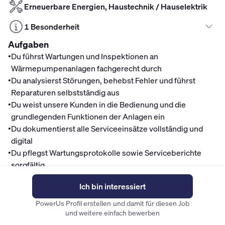
Erneuerbare Energien, Haustechnik / Hauselektrik
1 Besonderheit
Aufgaben
•
Du führst Wartungen und Inspektionen an
Wärmepumpenanlagen fachgerecht durch
•
Du analysierst Störungen, behebst Fehler und führst
Reparaturen selbstständig aus
•
Du weist unsere Kunden in die Bedienung und die
grundlegenden Funktionen der Anlagen ein
•
Du dokumentierst alle Serviceeinsätze vollständig und
digital
•
Du pflegst Wartungsprotokolle sowie Serviceberichte
sorgfältig
•
Du gehst freundlich, lösungsorientiert und professionell
Ich bin interessiert
mit unseren Kunden vor Ort um
Mitarbeitervorteile
PowerUs Profil erstellen und damit für diesen Job
und weitere einfach bewerben
Finanzen