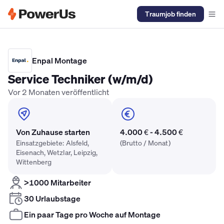
Traumjob finden
Elektriker Gehalt
Anlagenmechaniker SHK Gehalt
Kältetechnike
Enpal Montage
Service Techniker (w/m/d)
Vor 2 Monaten veröffentlicht
Von Zuhause starten
4.000 € - 4.500 €
Einsatzgebiete: Alsfeld,
(Brutto / Monat)
Eisenach, Wetzlar, Leipzig,
Wittenberg
>1000 Mitarbeiter
30 Urlaubstage
Ein paar Tage pro Woche auf Montage