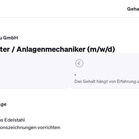
Geha
SHK Gehalt
Kältetechniker Gehalt
Mechatroniker Gehalt
Industri
bau GmbH
hter / Anlagenmechaniker (m/w/d)
-
Das Gehalt hängt von Erfahrung u
age
us Edelstahl
ionszeichnungen vorrichten