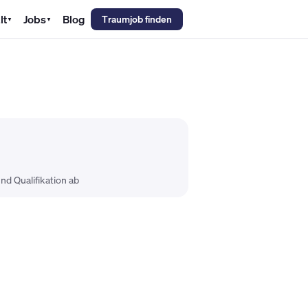
lt
Jobs
Blog
Traumjob finden
▼
▼
emechaniker Gehalt
Metallbauer Gehalt
Kfz-Mechatroniker Gehal
nd Qualifikation ab