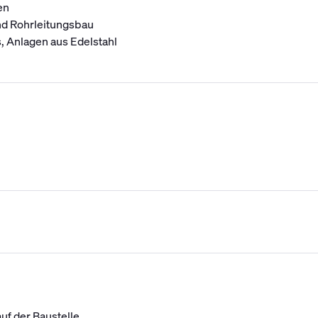
en
nd Rohrleitungsbau
, Anlagen aus Edelstahl
uf der Baustelle