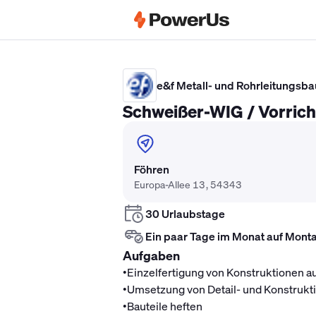
Elektriker Gehalt
Anlagenmechaniker 
e&f Metall- und Rohrleitungs
Schweißer-WIG / Vorric
Föhren
Europa-Allee 13, 54343
30 Urlaubstage
Ein paar Tage im Monat auf Mont
Aufgaben
•
Einzelfertigung von Konstruktionen a
•
Umsetzung von Detail- und Konstrukt
•
Bauteile heften