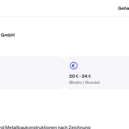
Geha
SHK Gehalt
Kältetechniker Gehalt
Mechatroniker Gehalt
Industri
ng GmbH
20 € - 24 €
(Brutto / Stunde)
und Metallbaukonstruktionen nach Zeichnung