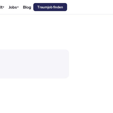
lt
Jobs
Blog
Traumjob finden
▼
▼
emechaniker Gehalt
Metallbauer Gehalt
Kfz-Mechatroniker Gehal