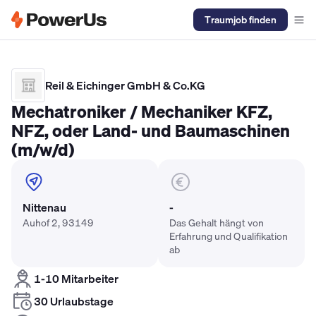
Traumjob finden
Elektriker Gehalt
Anlagenmechaniker SHK Gehalt
Kältetechnike
Reil & Eichinger GmbH & Co.KG
Mechatroniker / Mechaniker KFZ,
NFZ, oder Land- und Baumaschinen
(m/w/d)
Nittenau
-
Auhof 2, 93149
Das Gehalt hängt von
Erfahrung und Qualifikation
ab
1-10 Mitarbeiter
30 Urlaubstage