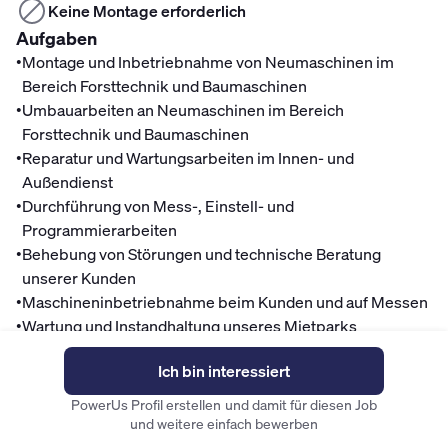
Keine Montage erforderlich
Aufgaben
•
Montage und Inbetriebnahme von Neumaschinen im
Bereich Forsttechnik und Baumaschinen
•
Umbauarbeiten an Neumaschinen im Bereich
Forsttechnik und Baumaschinen
•
Reparatur und Wartungsarbeiten im Innen- und
Außendienst
•
Durchführung von Mess-, Einstell- und
Programmierarbeiten
•
Behebung von Störungen und technische Beratung
unserer Kunden
•
Maschineninbetriebnahme beim Kunden und auf Messen
•
Wartung und Instandhaltung unseres Mietparks
•
Technische Betreuung von Deutschlands größtem
Ich bin interessiert
Testcenter – der Reil & Eichinger Rückewagenwelt
Mitarbeitervorteile
PowerUs Profil erstellen und damit für diesen Job
und weitere einfach bewerben
Finanzen