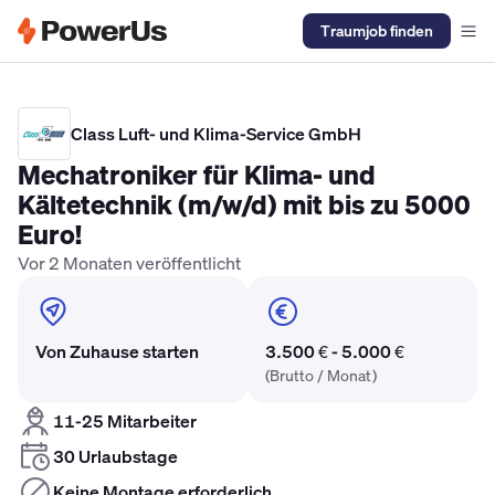
Traumjob finden
Elektriker Gehalt
Anlagenmechaniker SHK Gehalt
Kältetechnike
Class Luft- und Klima-Service GmbH
Mechatroniker für Klima- und
Kältetechnik (m/w/d) mit bis zu 5000
Euro!
Vor 2 Monaten veröffentlicht
Von Zuhause starten
3.500 € - 5.000 €
(Brutto / Monat)
11-25 Mitarbeiter
30 Urlaubstage
Keine Montage erforderlich