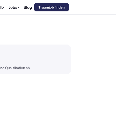
lt
Jobs
Blog
Traumjob finden
▼
▼
emechaniker Gehalt
Metallbauer Gehalt
Kfz-Mechatroniker Gehal
nd Qualifikation ab