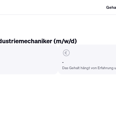
Geha
SHK Gehalt
Kältetechniker Gehalt
Mechatroniker Gehalt
Industri
dustriemechaniker (m/w/d)
-
Das Gehalt hängt von Erfahrung u