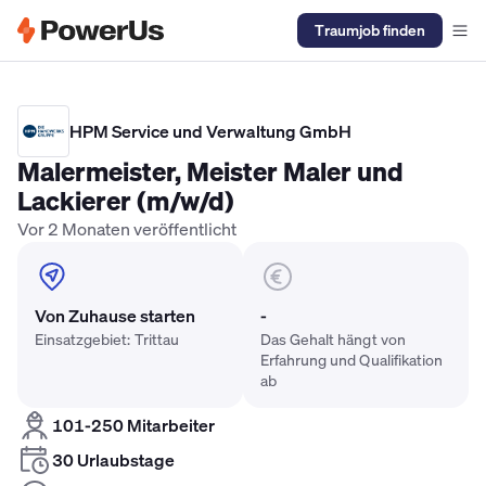
Traumjob finden
Elektriker Gehalt
Anlagenmechaniker SHK Gehalt
Kältetechnike
HPM Service und Verwaltung GmbH
Malermeister, Meister Maler und
Lackierer (m/w/d)
Vor 2 Monaten veröffentlicht
Von Zuhause starten
-
Einsatzgebiet: Trittau
Das Gehalt hängt von
Erfahrung und Qualifikation
ab
101-250 Mitarbeiter
30 Urlaubstage