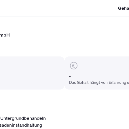
Geha
SHK Gehalt
Kältetechniker Gehalt
Mechatroniker Gehalt
Industri
 GmbH
-
Das Gehalt hängt von Erfahrung u
n, Untergrundbehandeln
ssadeninstandhaltung