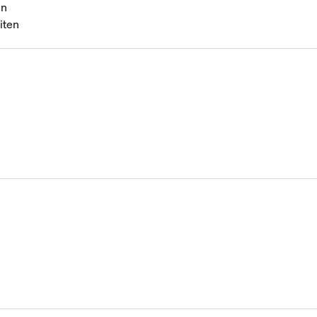
en
iten