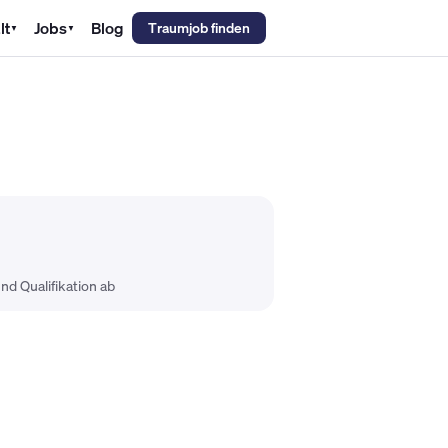
lt
Jobs
Blog
Traumjob finden
▼
▼
emechaniker Gehalt
Metallbauer Gehalt
Kfz-Mechatroniker Gehal
nd Qualifikation ab