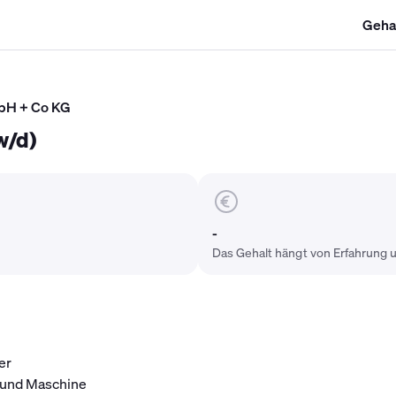
Geha
SHK Gehalt
Kältetechniker Gehalt
Mechatroniker Gehalt
Industri
bH + Co KG
w/d)
-
Das Gehalt hängt von Erfahrung u
er
d und Maschine