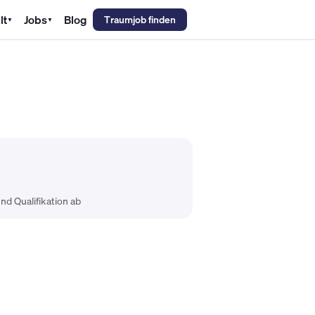
lt
Jobs
Blog
Traumjob finden
▼
▼
emechaniker Gehalt
Metallbauer Gehalt
Kfz-Mechatroniker Gehal
nd Qualifikation ab