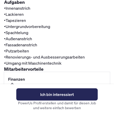
Aufgaben
•
Innenanstrich
•
Lackieren
•
Tapezieren
•
Untergrundvorbereitung
•
Spachtelung
•
Außenanstrich
•
Fassadenanstrich
•
Putzarbeiten
•
Renovierungs- und Ausbesserungsarbeiten
•
Umgang mit Maschinentechnik
Mitarbeitervorteile
Finanzen
Betriebliche Altersvorsorge
Fahrradleasing
Ich bin interessiert
Mitarbeiterrabatte
PowerUs Profil erstellen und damit für diesen Job
und weitere einfach bewerben
Top Gehalt