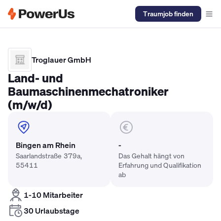
Traumjob finden
Elektriker Gehalt
Anlagenmechaniker SHK Gehalt
Kältetechnike
Troglauer GmbH
Land- und
Baumaschinenmechatroniker
(m/w/d)
Bingen am Rhein
-
Saarlandstraße 379a,
Das Gehalt hängt von
55411
Erfahrung und Qualifikation
ab
1-10 Mitarbeiter
30 Urlaubstage