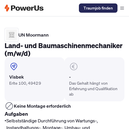
Traumjob finden
Elektriker Gehalt
Anlagenmechaniker SHK Gehalt
Kältetechnike
UN Moormann
Land- und Baumaschinenmechaniker
(m/w/d)
Visbek
-
Erlte 100, 49429
Das Gehalt hängt von
Erfahrung und Qualifikation
ab
Keine Montage erforderlich
Aufgaben
•
Selbstständige Durchführung von Wartungs-,
Instandhaltungs-, Montage-, Umbau- und