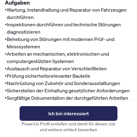
Aufgaben
•
Wartung, Instandhaltung und Reparatur von Fahrzeugen
durchführen
•
Inspektionen durchführen und technische Störungen
diagnostizieren
•
Behebung von Störungen mit modernen Prüf- und
Messsystemen
•
Arbeiten an mechanischen, elektronischen und
computergestützten Systemen
•
Austausch und Reparatur von Verschleißteilen
•
Prüfung sicherheitsrelevanter Bauteile
•
Nachrüstung von Zubehör und Sonderausstattungen
•
Sicherstellen der Einhaltung gesetzlicher Anforderungen
•
Sorgfältige Dokumentation der durchgeführten Arbeiten
•
Beitrag zur Sicherheit und Zufriedenheit der Kunden
durch technisches Verständnis und präzise Arbeitsweise
Ich bin interessiert
Mitarbeitervorteile
PowerUs Profil erstellen und damit für diesen Job
und weitere einfach bewerben
Finanzen