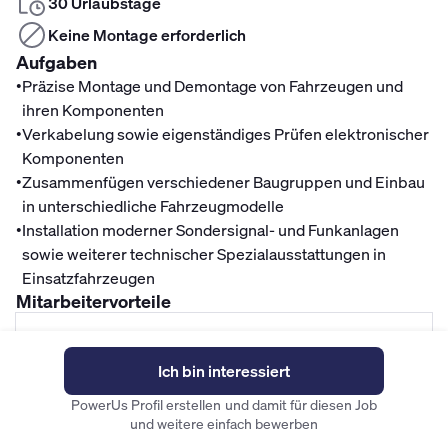
30 Urlaubstage
Keine Montage erforderlich
Aufgaben
•
Präzise Montage und Demontage von Fahrzeugen und
ihren Komponenten
•
Verkabelung sowie eigenständiges Prüfen elektronischer
Komponenten
•
Zusammenfügen verschiedener Baugruppen und Einbau
in unterschiedliche Fahrzeugmodelle
•
Installation moderner Sondersignal- und Funkanlagen
sowie weiterer technischer Spezialausstattungen in
Einsatzfahrzeugen
Mitarbeitervorteile
Finanzen
Fahrradleasing
Ich bin interessiert
Betriebliche Altersvorsorge
PowerUs Profil erstellen und damit für diesen Job
und weitere einfach bewerben
Mitarbeiterrabatte