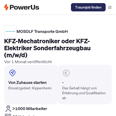
Traumjob finden
Elektriker Gehalt
Anlagenmechaniker SHK Gehalt
Kältetechnike
MOSOLF Transporte GmbH
KFZ-Mechatroniker oder KFZ-
Elektriker Sonderfahrzeugbau
(m/w/d)
Vor 1 Monat veröffentlicht
Von Zuhause starten
-
Einsatzgebiet: Kippenheim
Das Gehalt hängt von
Erfahrung und Qualifikation
ab
>1000 Mitarbeiter