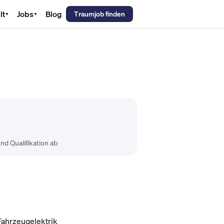
lt
Jobs
Blog
Traumjob finden
▼
▼
emechaniker Gehalt
Metallbauer Gehalt
Kfz-Mechatroniker Gehal
nd Qualifikation ab
Fahrzeugelektrik