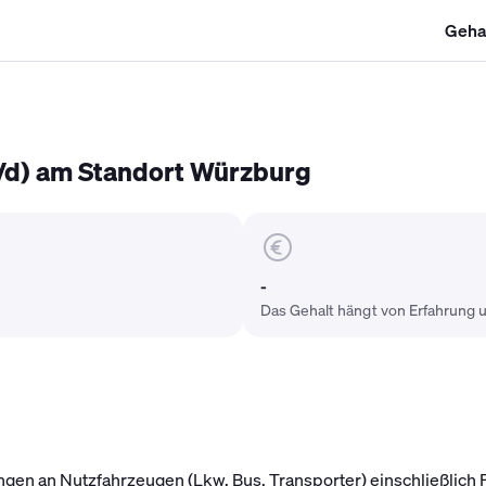
Geha
SHK Gehalt
Kältetechniker Gehalt
Mechatroniker Gehalt
Industri
/d) am Standort Würzburg
-
Das Gehalt hängt von Erfahrung u
en an Nutzfahrzeugen (Lkw, Bus, Transporter) einschließlich 