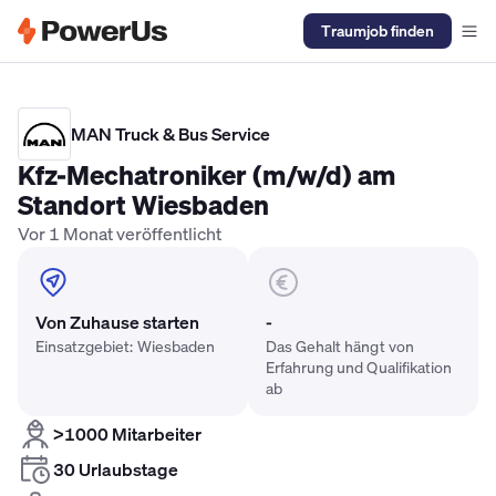
Traumjob finden
Elektriker Gehalt
Anlagenmechaniker SHK Gehalt
Kältetechnike
MAN Truck & Bus Service
Kfz-Mechatroniker (m/w/d) am
Standort Wiesbaden
Vor 1 Monat veröffentlicht
Von Zuhause starten
-
Einsatzgebiet: Wiesbaden
Das Gehalt hängt von
Erfahrung und Qualifikation
ab
>1000 Mitarbeiter
30 Urlaubstage