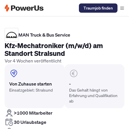
Traumjob finden
Elektriker Gehalt
Anlagenmechaniker SHK Gehalt
Kältetechnike
MAN Truck & Bus Service
Kfz-Mechatroniker (m/w/d) am
Standort Stralsund
Vor 4 Wochen veröffentlicht
Von Zuhause starten
-
Einsatzgebiet: Stralsund
Das Gehalt hängt von
Erfahrung und Qualifikation
ab
>1000 Mitarbeiter
30 Urlaubstage