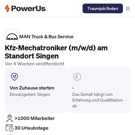
Traumjob finden
Elektriker Gehalt
Anlagenmechaniker SHK Gehalt
Kältetechnike
MAN Truck & Bus Service
Kfz-Mechatroniker (m/w/d) am
Standort Singen
Vor 4 Wochen veröffentlicht
Von Zuhause starten
-
Einsatzgebiet: Singen
Das Gehalt hängt von
Erfahrung und Qualifikation
ab
>1000 Mitarbeiter
30 Urlaubstage