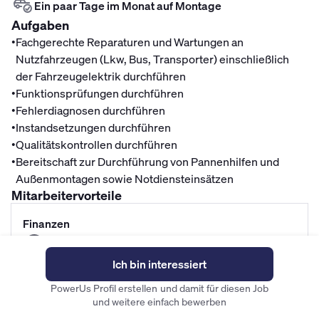
Ein paar Tage im Monat auf Montage
Aufgaben
•
Fachgerechte Reparaturen und Wartungen an
Nutzfahrzeugen (Lkw, Bus, Transporter) einschließlich
der Fahrzeugelektrik durchführen
•
Funktionsprüfungen durchführen
•
Fehlerdiagnosen durchführen
•
Instandsetzungen durchführen
•
Qualitätskontrollen durchführen
•
Bereitschaft zur Durchführung von Pannenhilfen und
Außenmontagen sowie Notdiensteinsätzen
Mitarbeitervorteile
Finanzen
Top Gehalt
Ich bin interessiert
Betriebliche Altersvorsorge
Fitness- und Gesundheitszuschuss
PowerUs Profil erstellen und damit für diesen Job
und weitere einfach bewerben