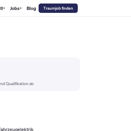
lt
Jobs
Blog
Traumjob finden
▼
▼
emechaniker Gehalt
Metallbauer Gehalt
Kfz-Mechatroniker Gehal
nd Qualifikation ab
Fahrzeugelektrik