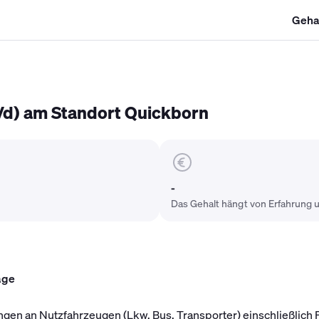
Geha
SHK Gehalt
Kältetechniker Gehalt
Mechatroniker Gehalt
Industri
/d) am Standort Quickborn
-
Das Gehalt hängt von Erfahrung u
age
en an Nutzfahrzeugen (Lkw, Bus, Transporter) einschließlich 