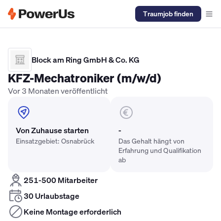
Traumjob finden
Elektriker Gehalt
Anlagenmechaniker SHK Gehalt
Kältetechnike
Block am Ring GmbH & Co. KG
KFZ-Mechatroniker (m/w/d)
Vor 3 Monaten veröffentlicht
Von Zuhause starten
-
Einsatzgebiet: Osnabrück
Das Gehalt hängt von
Erfahrung und Qualifikation
ab
251-500 Mitarbeiter
30 Urlaubstage
Keine Montage erforderlich