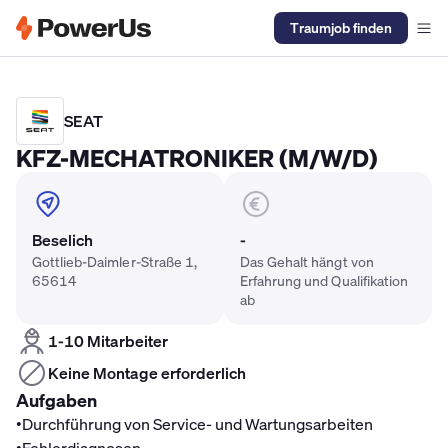
Traumjob finden
Elektriker Gehalt
Anlagenmechaniker SHK Gehalt
Kältetechnike
SEAT
KFZ-MECHATRONIKER (M/W/D)
Beselich
-
Gottlieb-Daimler-Straße 1,
Das Gehalt hängt von
65614
Erfahrung und Qualifikation
ab
1-10 Mitarbeiter
Keine Montage erforderlich
Aufgaben
•
Durchführung von Service- und Wartungsarbeiten