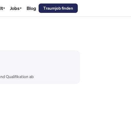
lt
Jobs
Blog
Traumjob finden
▼
▼
emechaniker Gehalt
Metallbauer Gehalt
Kfz-Mechatroniker Gehal
nd Qualifikation ab