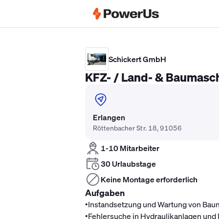
Elektriker Gehalt
Anlagenmechaniker 
Schickert GmbH
KFZ- / Land- & Baumasc
Erlangen
Röttenbacher Str. 18, 91056
1-10 Mitarbeiter
30 Urlaubstage
Keine Montage erforderlich
Aufgaben
•
Instandsetzung und Wartung von Ba
•
Fehlersuche in Hydraulikanlagen und