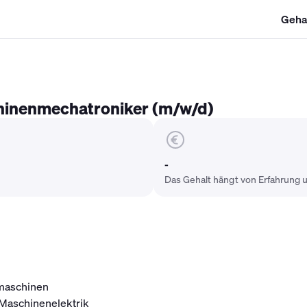
Geha
SHK Gehalt
Kältetechniker Gehalt
Mechatroniker Gehalt
Industri
hinenmechatroniker (m/w/d)
-
Das Gehalt hängt von Erfahrung u
umaschinen
 Maschinenelektrik