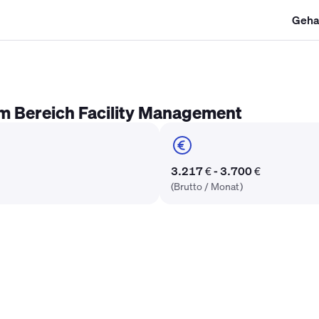
Geha
SHK Gehalt
Kältetechniker Gehalt
Mechatroniker Gehalt
Industri
m Bereich Facility Management
3.217 € - 3.700 €
(Brutto / Monat)