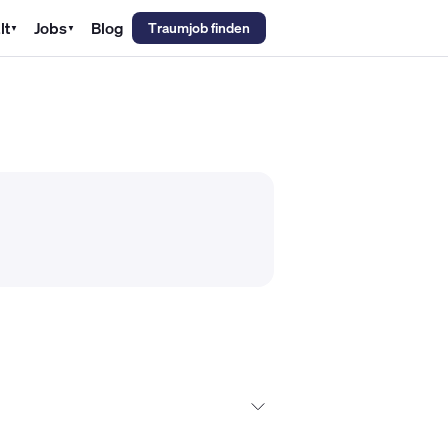
lt
Jobs
Blog
Traumjob finden
▼
▼
emechaniker Gehalt
Metallbauer Gehalt
Kfz-Mechatroniker Gehal