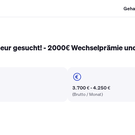
Geha
SHK Gehalt
Kältetechniker Gehalt
Mechatroniker Gehalt
Industri
teur gesucht! - 2000€ Wechselprämie und 
3.700 € - 4.250 €
(Brutto / Monat)