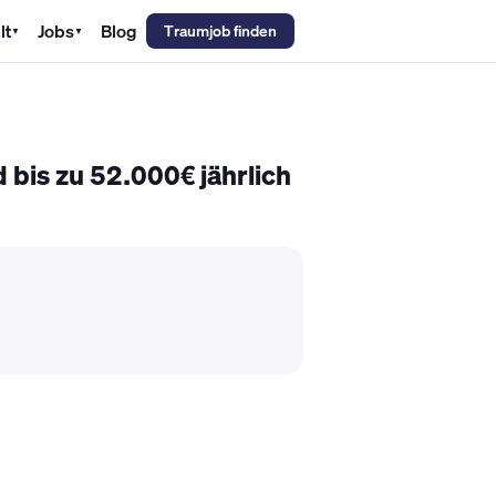
lt
Jobs
Blog
Traumjob finden
▼
▼
emechaniker Gehalt
Metallbauer Gehalt
Kfz-Mechatroniker Gehal
bis zu 52.000€ jährlich