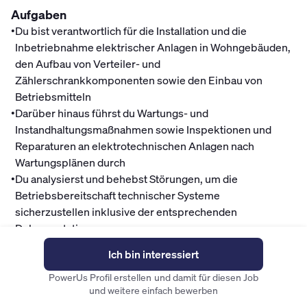
Aufgaben
•
Du bist verantwortlich für die Installation und die
Inbetriebnahme elektrischer Anlagen in Wohngebäuden,
den Aufbau von Verteiler- und
Zählerschrankkomponenten sowie den Einbau von
Betriebsmitteln
•
Darüber hinaus führst du Wartungs- und
Instandhaltungsmaßnahmen sowie Inspektionen und
Reparaturen an elektrotechnischen Anlagen nach
Wartungsplänen durch
•
Du analysierst und behebst Störungen, um die
Betriebsbereitschaft technischer Systeme
sicherzustellen inklusive der entsprechenden
Dokumentation
•
Zusätzlich kümmerst du dich um die Durchführung von
Ich bin interessiert
Prüfungen nach DIN-Normen und die ordnungsgemäße
anlagenbezogene Dokumentation
PowerUs Profil erstellen und damit für diesen Job
und weitere einfach bewerben
•
Du bist Ansprechpartner für die Objektbetreuung und die