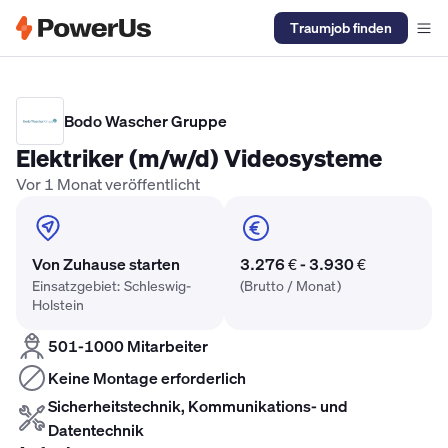
Traumjob finden
Elektriker Gehalt
Anlagenmechaniker SHK Gehalt
Kältetechnike
Bodo Wascher Gruppe
Elektriker (m/w/d) Videosysteme
Vor 1 Monat veröffentlicht
Von Zuhause starten
3.276 € - 3.930 €
Einsatzgebiet: Schleswig-
(Brutto / Monat)
Holstein
501-1000 Mitarbeiter
Keine Montage erforderlich
Sicherheitstechnik, Kommunikations- und
Datentechnik