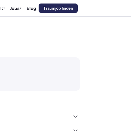
lt
Jobs
Blog
Traumjob finden
▼
▼
emechaniker Gehalt
Metallbauer Gehalt
Kfz-Mechatroniker Gehal