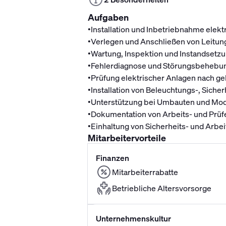
Aufgaben
•
Installation und Inbetriebnahme elek
•
Verlegen und Anschließen von Leitun
•
Wartung, Inspektion und Instandsetzu
•
Fehlerdiagnose und Störungsbehebu
•
Prüfung elektrischer Anlagen nach g
•
Installation von Beleuchtungs-, Sich
•
Unterstützung bei Umbauten und M
•
Dokumentation von Arbeits- und Prü
•
Einhaltung von Sicherheits- und Arbe
Mitarbeitervorteile
Finanzen
Mitarbeiterrabatte
Betriebliche Altersvorsorge
Unternehmenskultur