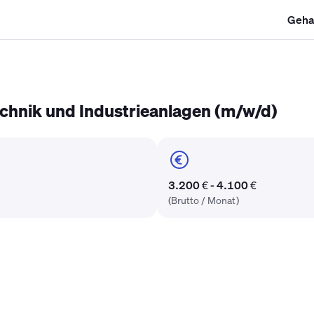
Geha
SHK Gehalt
Kältetechniker Gehalt
Mechatroniker Gehalt
Industri
echnik und Industrieanlagen (m/w/d)
3.200 € - 4.100 €
(Brutto / Monat)