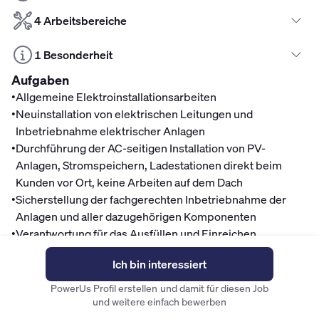
4 Arbeitsbereiche
1 Besonderheit
Aufgaben
•
Allgemeine Elektroinstallationsarbeiten
•
Neuinstallation von elektrischen Leitungen und
Inbetriebnahme elektrischer Anlagen
•
Durchführung der AC-seitigen Installation von PV-
Anlagen, Stromspeichern, Ladestationen direkt beim
Kunden vor Ort, keine Arbeiten auf dem Dach
•
Sicherstellung der fachgerechten Inbetriebnahme der
Anlagen und aller dazugehörigen Komponenten
•
Verantwortung für das Ausfüllen und Einreichen
relevanter Messprotokolle sowie Abnahmedokumente in
Ich bin interessiert
Abstimmung mit dem Kunden
•
Fehlerbehebung, Wartung und Instandsetzung bereits
PowerUs Profil erstellen und damit für diesen Job
installierter Systeme, um einen reibungslosen Betrieb
und weitere einfach bewerben