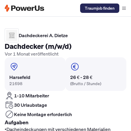
Traumjob finden
Elektriker Gehalt
Anlagenmechaniker SHK Gehalt
Kältetechnike
Dachdeckerei A. Dietze
Dachdecker (m/w/d)
Vor 1 Monat veröffentlicht
Harsefeld
26 € - 28 €
21698
(Brutto / Stunde)
1-10 Mitarbeiter
30 Urlaubstage
Keine Montage erforderlich
Aufgaben
•
Dacheindeckungen mit verschiedenen Materialien