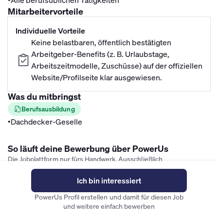
•
Alle berufsüblichen Tätigkeiten
Mitarbeitervorteile
Individuelle Vorteile
Keine belastbaren, öffentlich bestätigten
Arbeitgeber-Benefits (z. B. Urlaubstage,
Arbeitszeitmodelle, Zuschüsse) auf der offiziellen
Website/Profilseite klar ausgewiesen.
Was du mitbringst
Berufsausbildung
•
Dachdecker-Geselle
So läuft deine Bewerbung über PowerUs
Die Jobplattform nur fürs Handwerk. Ausschließlich
Festanstellungen.
1. Profil in 2 Minuten erstellen
Ich bin interessiert
Kostenlos und anonym. Dein aktueller Arbeitgeber sieht dein Profil
PowerUs Profil erstellen und damit für diesen Job
nicht.
und weitere einfach bewerben
2. Mit einem Klick bewerben