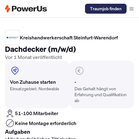
Traumjob finden
Elektriker Gehalt
Anlagenmechaniker SHK Gehalt
Kältetechnike
Kreishandwerkerschaft Steinfurt-Warendorf
Dachdecker (m/w/d)
Vor 1 Monat veröffentlicht
Von Zuhause starten
-
Einsatzgebiet: Nordwalde
Das Gehalt hängt von
Erfahrung und Qualifikation
ab
51-100 Mitarbeiter
Keine Montage erforderlich
Aufgaben