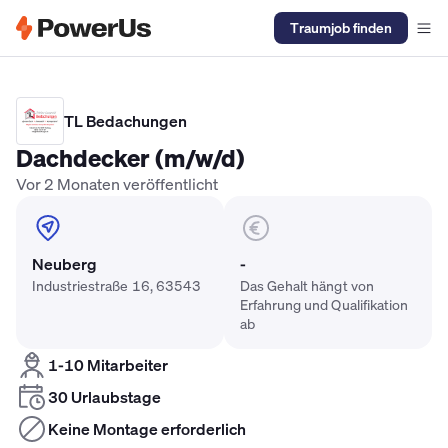
Traumjob finden
Elektriker Gehalt
Anlagenmechaniker SHK Gehalt
Kältetechnike
TL Bedachungen
Dachdecker (m/w/d)
Vor 2 Monaten veröffentlicht
Neuberg
-
Industriestraße 16, 63543
Das Gehalt hängt von
Erfahrung und Qualifikation
ab
1-10 Mitarbeiter
30 Urlaubstage
Keine Montage erforderlich