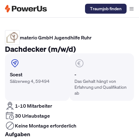
Traumjob finden
Elektriker Gehalt
Anlagenmechaniker SHK Gehalt
Kältetechnike
materio GmbH Jugendhilfe Ruhr
Dachdecker (m/w/d)
Soest
-
Sälzerweg 4, 59494
Das Gehalt hängt von
Erfahrung und Qualifikation
ab
1-10 Mitarbeiter
30 Urlaubstage
Keine Montage erforderlich
Aufgaben