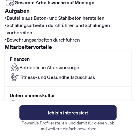
Gesamte Arbeitswoche auf Montage
Aufgaben
•
Bauteile aus Beton- und Stahlbeton herstellen
•
Schalungsarbeiten durchführen und Schalungen
vorbereiten
•
Bewehrungsarbeiten durchführen
Mitarbeitervorteile
Finanzen
Betriebliche Altersvorsorge
Fitness- und Gesundheitszuschuss
Unternehmenskultur
Sehr sicherer Job
Ich bin interessiert
Familiäre Atmosphäre im Team
Spannende Aufgaben
PowerUs Profil erstellen und damit für diesen Job
und weitere einfach bewerben