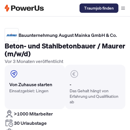
Traumjob finden
Elektriker Gehalt
Anlagenmechaniker SHK Gehalt
Kältetechnike
Bauunternehmung August Mainka GmbH & Co.
Beton- und Stahlbetonbauer / Maurer
(m/w/d)
Vor 3 Monaten veröffentlicht
Von Zuhause starten
-
Einsatzgebiet: Lingen
Das Gehalt hängt von
Erfahrung und Qualifikation
ab
>1000 Mitarbeiter
30 Urlaubstage