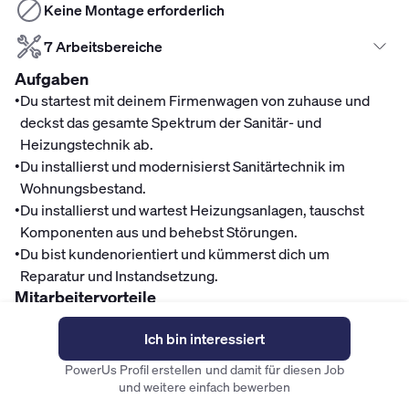
Keine Montage erforderlich
7 Arbeitsbereiche
Aufgaben
•
Du startest mit deinem Firmenwagen von zuhause und
deckst das gesamte Spektrum der Sanitär- und
Heizungstechnik ab.
•
Du installierst und modernisierst Sanitärtechnik im
Wohnungsbestand.
•
Du installierst und wartest Heizungsanlagen, tauschst
Komponenten aus und behebst Störungen.
•
Du bist kundenorientiert und kümmerst dich um
Reparatur und Instandsetzung.
Mitarbeitervorteile
Finanzen
Ich bin interessiert
Top Gehalt
PowerUs Profil erstellen und damit für diesen Job
und weitere einfach bewerben