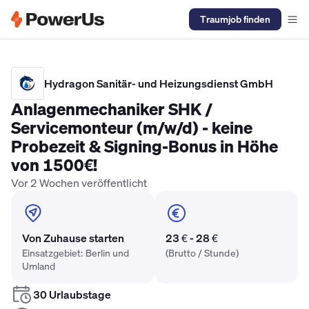
Traumjob finden
Elektriker Gehalt
Anlagenmechaniker SHK Gehalt
Kältetechnike
Hydragon Sanitär- und Heizungsdienst GmbH
Anlagenmechaniker SHK /
Servicemonteur (m/w/d) - keine
Probezeit & Signing-Bonus in Höhe
von 1500€!
Vor 2 Wochen veröffentlicht
Von Zuhause starten
23 € - 28 €
Einsatzgebiet: Berlin und
(Brutto / Stunde)
Umland
30 Urlaubstage