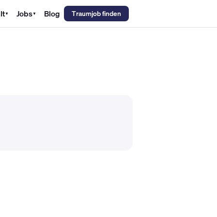
lt
Jobs
Blog
Traumjob finden
▼
▼
emechaniker Gehalt
Metallbauer Gehalt
Kfz-Mechatroniker Gehal