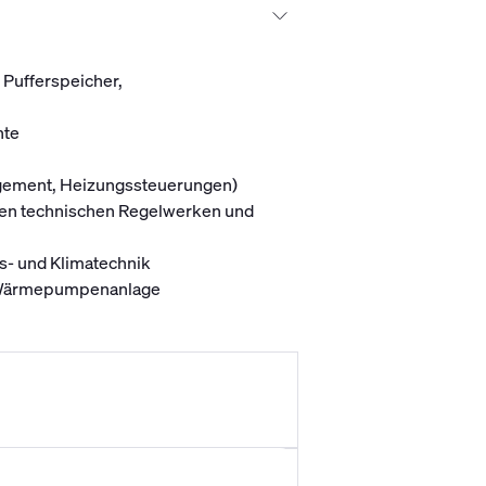
Pufferspeicher,
nte
gement, Heizungssteuerungen)
ten technischen Regelwerken und
gs- und Klimatechnik
e Wärmepumpenanlage