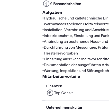
2 Besonderheiten
Aufgaben
•
Hydraulische und kältetechnische Ei
Warmwasserspeicher, Heizkreisvertei
•
Installation, Verrohrung und Anschl
•
Inbetriebnahme, Einstellung und Fu
•
Anbindung an bestehende Haus- und 
•
Durchführung von Messungen, Prüfun
Herstellervorgaben
•
Einhaltung aller Sicherheitsvorschrif
•
Dokumentation der ausgeführten Arb
•
Wartung, Inspektion und Störungs
Mitarbeitervorteile
Finanzen
Top Gehalt
Unternehmenskultur