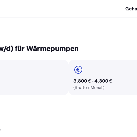
Geha
SHK Gehalt
Kältetechniker Gehalt
Mechatroniker Gehalt
Industri
w/d) für Wärmepumpen
3.800 € - 4.300 €
(Brutto / Monat)
n