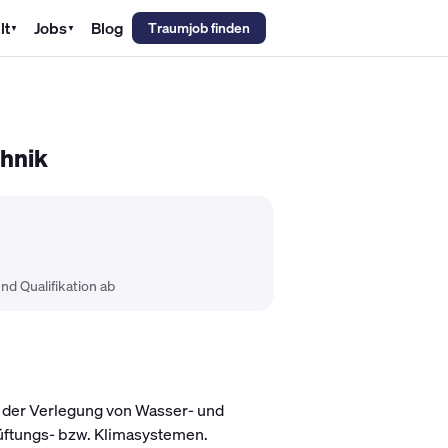
lt
Jobs
Blog
Traumjob finden
▼
▼
emechaniker Gehalt
Metallbauer Gehalt
Kfz-Mechatroniker Gehal
chnik
nd Qualifikation ab
h der Verlegung von Wasser- und
ftungs- bzw. Klimasystemen.