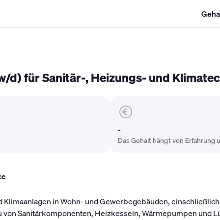
Geha
SHK Gehalt
Kältetechniker Gehalt
Mechatroniker Gehalt
Industri
d) für Sanitär-, Heizungs- und Klimate
-
Das Gehalt hängt von Erfahrung u
ce
 und Klimaanlagen in Wohn- und Gewerbegebäuden, einschließlic
u von Sanitärkomponenten, Heizkesseln, Wärmepumpen und Lü