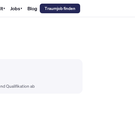
lt
Jobs
Blog
Traumjob finden
▼
▼
emechaniker Gehalt
Metallbauer Gehalt
Kfz-Mechatroniker Gehal
nd Qualifikation ab