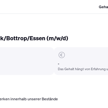
Geha
SHK Gehalt
Kältetechniker Gehalt
Mechatroniker Gehalt
Industri
ck/Bottrop/Essen (m/w/d)
-
Das Gehalt hängt von Erfahrung u
erken innerhalb unserer Bestände