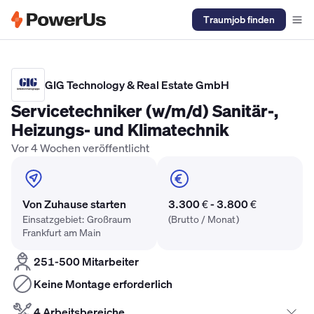
Traumjob finden
Elektriker Gehalt
Anlagenmechaniker SHK Gehalt
Kältetechnike
GIG Technology & Real Estate GmbH
Servicetechniker (w/m/d) Sanitär-,
Heizungs- und Klimatechnik
Vor 4 Wochen veröffentlicht
Von Zuhause starten
3.300 € - 3.800 €
Einsatzgebiet: Großraum
(Brutto / Monat)
Frankfurt am Main
251-500 Mitarbeiter
Keine Montage erforderlich
4 Arbeitsbereiche