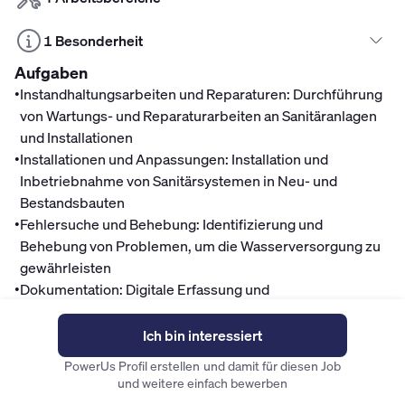
1 Besonderheit
Aufgaben
•
Instandhaltungsarbeiten und Reparaturen: Durchführung
von Wartungs- und Reparaturarbeiten an Sanitäranlagen
und Installationen
•
Installationen und Anpassungen: Installation und
Inbetriebnahme von Sanitärsystemen in Neu- und
Bestandsbauten
•
Fehlersuche und Behebung: Identifizierung und
Behebung von Problemen, um die Wasserversorgung zu
gewährleisten
•
Dokumentation: Digitale Erfassung und
Nachverfolgbarkeit aller ausgeführten Tätigkeiten
•
Materialmanagement: Sicherstellung der Verfügbarkeit
Ich bin interessiert
und Beschaffung von erforderlichem Material
PowerUs Profil erstellen und damit für diesen Job
•
Übernahme von Bereitschaftsdiensten: Betreuung
und weitere einfach bewerben
unserer Kunden auch außerhalb der regulären