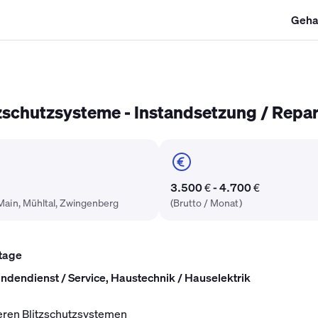
Geha
SHK Gehalt
Kältetechniker Gehalt
Mechatroniker Gehalt
Industri
tzschutzsysteme - Instandsetzung / Repa
3.500 € - 4.700 €
Main, Mühltal, Zwingenberg
(Brutto / Monat)
tage
dendienst / Service, Haustechnik / Hauselektrik
eren Blitzschutzsystemen