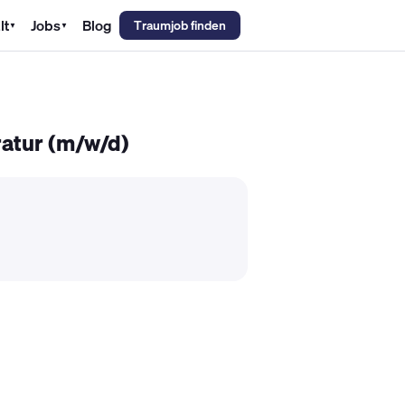
lt
Jobs
Blog
Traumjob finden
▼
▼
emechaniker Gehalt
Metallbauer Gehalt
Kfz-Mechatroniker Gehal
ratur (m/w/d)